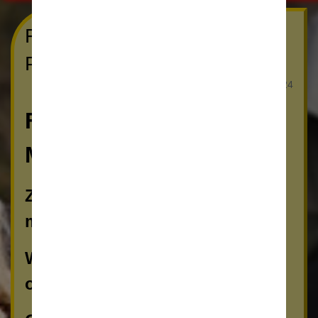
Filip Ostrowski - MISTRZEM
POLSKI
03 lipiec 2024
Filip Ostrowski -
MISTRZEM POLSKI!!!!!!
Zrobił to, Filip zdobył złoty
medal w biegu na 800m.
Wygrał z najlepszymi polskimi
ośmiuset metrowcami.