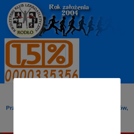
PZLA Mistrzostw Polski w Biegach
Przełajowych juniorów młodszych, juniorów,
młodzieżowców i seniorów