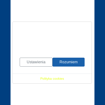
Miasto i Gmina
Prabuty
Tekst główny
Jeśli korzystasz z naszej strony
internetowej, wyrażasz zgodę na
używanie naszych plików cookies.
Gmina
Gardeja
Ustawienia
Rozumiem
Polityka cookies
Gmina
Sadlinki