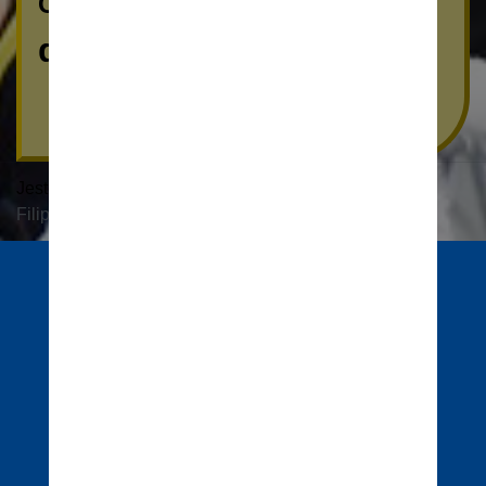
Co to był za bieg, jakie emocje,
dziękujemy
!
Jesteś tutaj:
Start
2024
Filip Ostrowski - MISTRZEM POLSKI
Starostwo Powiatowe
Kwidzyn
Miasto
Kwidzyn